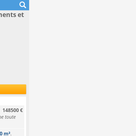
ments et
148500 €
ne toute
0 m²
.