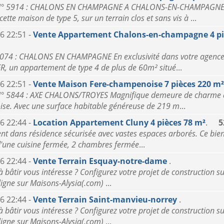
° 5914 : CHALONS EN CHAMPAGNE A CHALONS-EN-CHAMPAGNE
ette maison de type 5, sur un terrain clos et sans vis à
...
6 22:51 -
Vente Appartement Chalons-en-champagne 4 pi
74 : CHALONS EN CHAMPAGNE En exclusivité dans votre agence
, un appartement de type 4 de plus de 60m² situé
...
6 22:51 -
Vente Maison Fere-champenoise 7 pièces 220 m²
 5844 : AXE CHALONS/TROYES Magnifique demeure de charme à
e. Avec une surface habitable généreuse de 219 m
...
6 22:44 -
Location Appartement Cluny 4 pièces 78 m²
.
5
t dans résidence sécurisée avec vastes espaces arborés. Ce bien
'une cuisine fermée, 2 chambres fermée
...
6 22:44 -
Vente Terrain Esquay-notre-dame
.
à bâtir vous intéresse ? Configurez votre projet de construction su
 ligne sur Maisons-Alysia(.com)
...
6 22:44 -
Vente Terrain Saint-manvieu-norrey
.
à bâtir vous intéresse ? Configurez votre projet de construction su
 ligne sur Maisons-Alysia(.com)
...