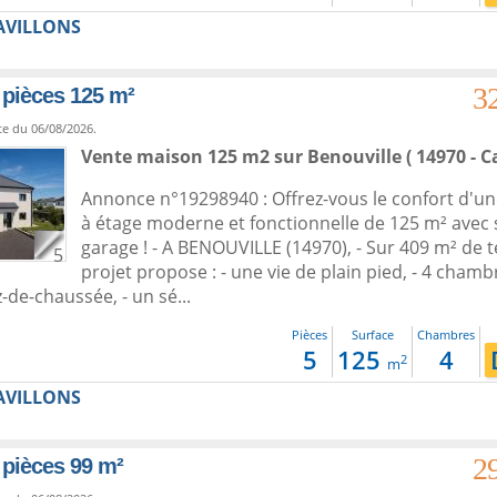
AVILLONS
3
 pièces 125 m²
te du 06/08/2026.
Vente maison 125 m2
sur
Benouville
( 14970 - C
Annonce n°19298940 : Offrez-vous le confort d'u
à étage moderne et fonctionnelle de 125 m² avec
garage ! - A BENOUVILLE (14970), - Sur 409 m² de t
5
projet propose : - une vie de plain pied, - 4 cham
-de-chaussée, - un sé...
Pièces
Surface
Chambres
5
125
4
2
m
AVILLONS
2
 pièces 99 m²