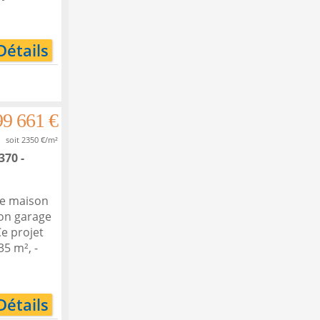
Détails
99 661 €
soit 2350 €/m²
70 -
ne maison
son garage
Ce projet
35 m², -
Détails