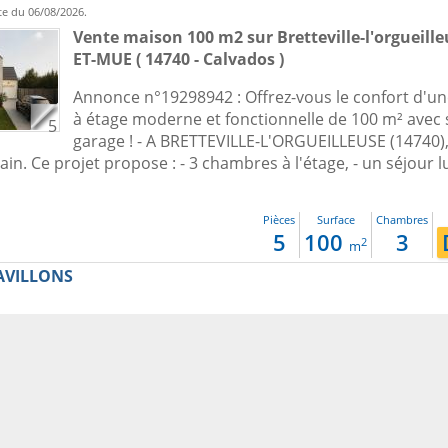
te du 06/08/2026.
Vente maison 100 m2
sur
Bretteville-l'orgueill
ET-MUE ( 14740 - Calvados )
Annonce n°19298942 : Offrez-vous le confort d'u
à étage moderne et fonctionnelle de 100 m² avec
5
garage ! - A BRETTEVILLE-L'ORGUEILLEUSE (14740),
ain. Ce projet propose : - 3 chambres à l'étage, - un séjour
Pièces
Surface
Chambres
5
100
3
2
m
AVILLONS