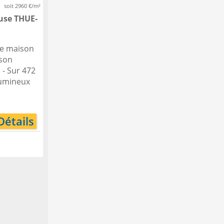
soit 2960 €/m²
euse
THUE-
ne maison
 son
 - Sur 472
 lumineux
Détails