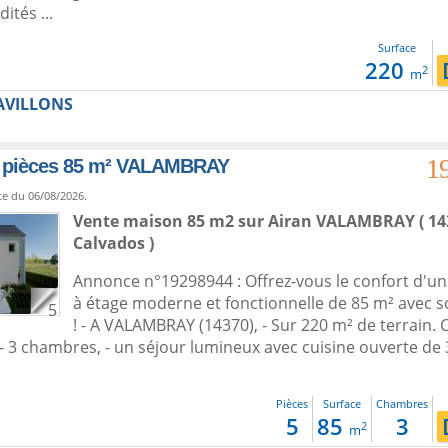
ités ...
Surface
220
2
m
AVILLONS
1
 pièces 85 m² VALAMBRAY
te du 06/08/2026.
Vente maison 85 m2
sur
Airan
VALAMBRAY ( 143
Calvados )
Annonce n°19298944 : Offrez-vous le confort d'u
à étage moderne et fonctionnelle de 85 m² avec 
5
! - A VALAMBRAY (14370), - Sur 220 m² de terrain. 
- 3 chambres, - un séjour lumineux avec cuisine ouverte de 
Pièces
Surface
Chambres
5
85
3
2
m