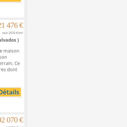
21 476 €
soit 2570 €/m²
alvados )
ne maison
 son
errain. Ce
bres dont
Détails
92 070 €