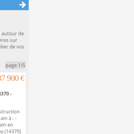
 autour de
ères sur
lier de vos
page 1/5
37 900 €
370 -
struction
in à : -
ain en
y (14370)