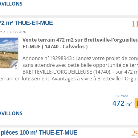
AVILLONS
1
472 m² THUE-ET-MUE
te du 06/08/2026.
Vente terrain 472 m2
sur
Bretteville-l'orgueille
ET-MUE ( 14740 - Calvados )
Annonce n°19298943 : Lancez votre projet de con
sans attendre avec cette belle opportunité de terra
5
BRETTEVILLE-L'ORGUEILLEUSE (14740), - sur 472 m
 terrain en lotissement. Avantages à vivre à Bretteville-l'Orgu
Surface
472
2
m
AVILLONS
2
 pièces 100 m² THUE-ET-MUE