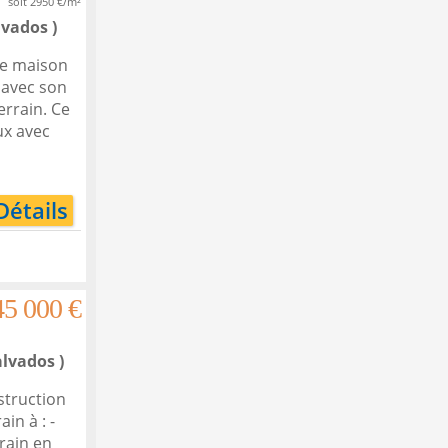
soit 2950 €/m²
lvados )
ne maison
 avec son
errain. Ce
ux avec
Détails
45 000 €
alvados )
struction
in à : -
rain en