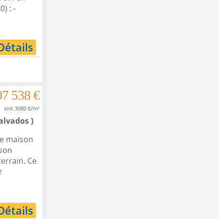
) : -
Détails
07 538 €
soit 3080 €/m²
alvados )
ne maison
 son
errain. Ce
r
Détails