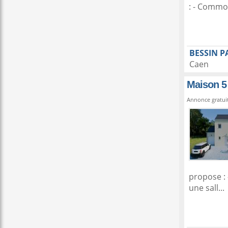
: - Commod
BESSIN P
Caen
Maison 5
Annonce gratui
propose : 
une sall...