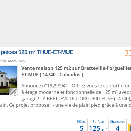
3
 pièces 125 m² THUE-ET-MUE
te du 06/08/2026.
Vente maison 125 m2
sur
Bretteville-l'orgueill
ET-MUE ( 14740 - Calvados )
Annonce n°19298941 : Offrez-vous le confort d'u
à étage moderne et fonctionnelle de 125 m² avec
5
garage ! - A BRETTEVILLE-L'ORGUEILLEUSE (14740),
ain. Ce projet propose : - une vie de plain pied grâce à une
.
Pièces
Surface
Chambres
5
125
4
2
m