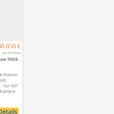
38 858 €
soit 2710 €/m²
euse
THUE-
ne maison
 son
 - Sur 501
 chambre
Détails