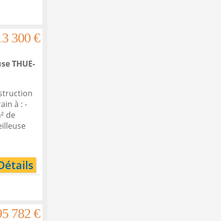
13 300 €
use
THUE-
struction
in à : -
² de
eilleuse
Détails
95 782 €