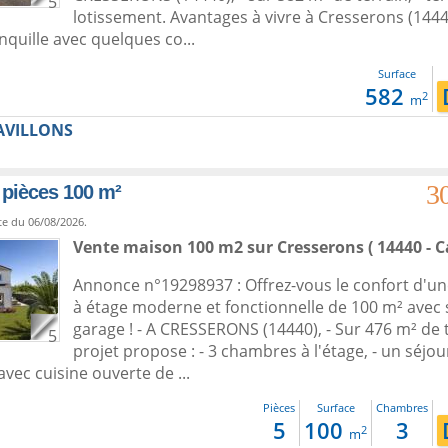
5
lotissement. Avantages à vivre à Cresserons (14440
anquille avec quelques co...
Surface
582
2
m
AVILLONS
3
 pièces 100 m²
te du 06/08/2026.
Vente maison 100 m2
sur
Cresserons
( 14440 - C
Annonce n°19298937 : Offrez-vous le confort d'u
à étage moderne et fonctionnelle de 100 m² avec
garage ! - A CRESSERONS (14440), - Sur 476 m² de t
5
projet propose : - 3 chambres à l'étage, - un séjou
vec cuisine ouverte de ...
Pièces
Surface
Chambres
5
100
3
2
m