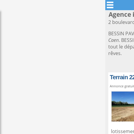
Agence 
2 boulevar
BESSIN PAV
Caen
. BESS
tout le dép
rêves.
Terrain 
Annonce gratui
lotisseme