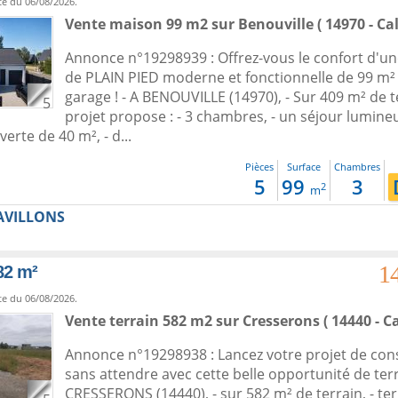
te du 06/08/2026.
Vente maison 99 m2
sur
Benouville
( 14970 - Ca
Annonce n°19298939 : Offrez-vous le confort d'u
de PLAIN PIED moderne et fonctionnelle de 99 m²
garage ! - A BENOUVILLE (14970), - Sur 409 m² de t
5
projet propose : - 3 chambres, - un séjour lumine
verte de 40 m², - d...
Pièces
Surface
Chambres
5
99
3
2
m
AVILLONS
1
82 m²
te du 06/08/2026.
Vente terrain 582 m2
sur
Cresserons
( 14440 - C
Annonce n°19298938 : Lancez votre projet de con
sans attendre avec cette belle opportunité de terra
CRESSERONS (14440), - sur 582 m² de terrain, - ter