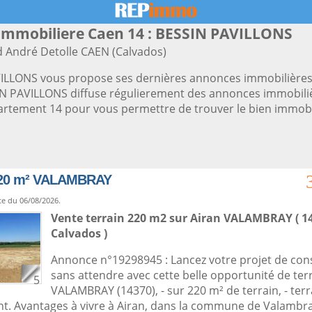
immobiliere Caen 14 : BESSIN PAVILLONS
d André Detolle CAEN (Calvados)
ILLONS vous propose ses dernières annonces immobilières
IN PAVILLONS diffuse régulierement des annonces immobili
artement 14 pour vous permettre de trouver le bien immobi
220 m² VALAMBRAY
te du 06/08/2026.
Vente terrain 220 m2
sur
Airan
VALAMBRAY ( 14
Calvados )
Annonce n°19298945 : Lancez votre projet de con
sans attendre avec cette belle opportunité de terra
5
VALAMBRAY (14370), - sur 220 m² de terrain, - terr
nt. Avantages à vivre à Airan, dans la commune de Valambra