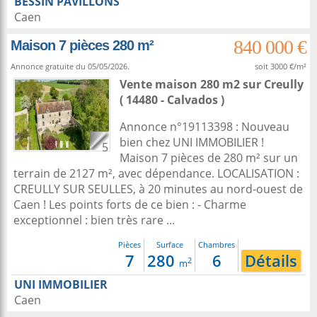
BESSIN PAVILLONS
Caen
840 000 €
Maison 7 pièces 280 m²
Annonce gratuite du 05/05/2026.
soit 3000 €/m²
Vente maison 280 m2
sur
Creully
( 14480 - Calvados )
Annonce n°19113398 : Nouveau
bien chez UNI IMMOBILIER !
5
Maison 7 pièces de 280 m² sur un
terrain de 2127 m², avec dépendance. LOCALISATION :
CREULLY SUR SEULLES, à 20 minutes au nord-ouest de
Caen ! Les points forts de ce bien : - Charme
exceptionnel : bien très rare ...
Pièces
Surface
Chambres
7
280
6
Détails
2
m
UNI IMMOBILIER
Caen