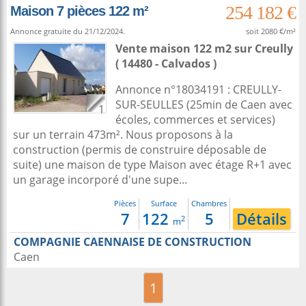
254 182 €
Maison 7 pièces 122 m²
Annonce gratuite du 21/12/2024.
soit 2080 €/m²
Vente maison 122 m2
sur
Creully
( 14480 - Calvados )
Annonce n°18034191 : CREULLY-
SUR-SEULLES (25min de Caen avec
1
écoles, commerces et services)
sur un terrain 473m². Nous proposons à la
construction (permis de construire déposable de
suite) une maison de type Maison avec étage R+1 avec
un garage incorporé d'une supe...
Pièces
Surface
Chambres
7
122
5
Détails
2
m
COMPAGNIE CAENNAISE DE CONSTRUCTION
Caen
1