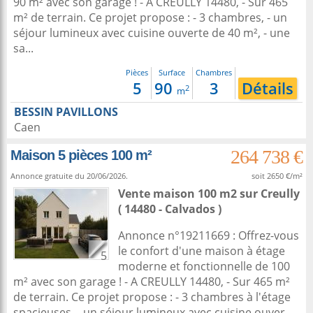
90 m² avec son garage ! - A CREULLY 14480, - Sur 465
m² de terrain. Ce projet propose : - 3 chambres, - un
séjour lumineux avec cuisine ouverte de 40 m², - une
sa...
Pièces
Surface
Chambres
5
90
3
Détails
2
m
BESSIN PAVILLONS
Caen
264 738 €
Maison 5 pièces 100 m²
Annonce gratuite du 20/06/2026.
soit 2650 €/m²
Vente maison 100 m2
sur
Creully
( 14480 - Calvados )
Annonce n°19211669 : Offrez-vous
le confort d'une maison à étage
5
moderne et fonctionnelle de 100
m² avec son garage ! - A CREULLY 14480, - Sur 465 m²
de terrain. Ce projet propose : - 3 chambres à l'étage
spacieuses, - un séjour lumineux avec cuisine ouver...