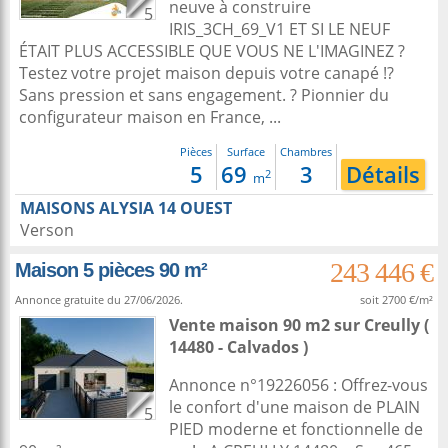
neuve à construire
5
IRIS_3CH_69_V1 ET SI LE NEUF
ÉTAIT PLUS ACCESSIBLE QUE VOUS NE L'IMAGINEZ ?
Testez votre projet maison depuis votre canapé !?
Sans pression et sans engagement. ? Pionnier du
configurateur maison en France, ...
Pièces
Surface
Chambres
5
69
3
Détails
2
m
MAISONS ALYSIA 14 OUEST
Verson
243 446 €
Maison 5 pièces 90 m²
Annonce gratuite du 27/06/2026.
soit 2700 €/m²
Vente maison 90 m2
sur
Creully
(
14480 - Calvados )
Annonce n°19226056 : Offrez-vous
le confort d'une maison de PLAIN
5
PIED moderne et fonctionnelle de