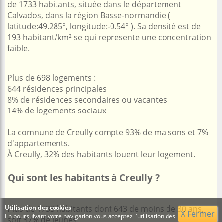
de 1733 habitants, située dans le département
Calvados, dans la région Basse-normandie (
latitude:49.285°, longitude:-0.54° ). Sa densité est de
193 habitant/km² se qui represente une concentration
faible.
Plus de 698 logements :
644 résidences principales
8% de résidences secondaires ou vacantes
14% de logements sociaux
La comnune de Creully compte 93% de maisons et 7%
d'appartements.
À Creully, 32% des habitants louent leur logement.
Qui sont les habitants à Creully ?
Utilisation des cookies
Plus de 1733 habitants dont 643 de moins de 30 ans,
X Fermer
En poursuivant votre navigation vous acceptez l'utilisation des
soit 37% de jeunes.