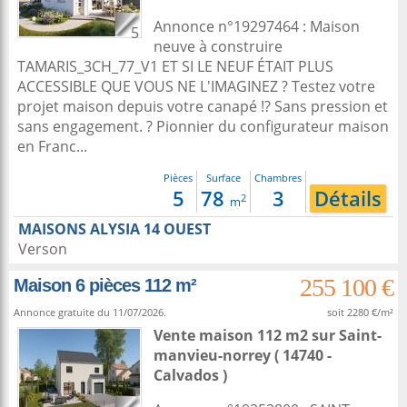
Annonce n°19297464 : Maison
5
neuve à construire
TAMARIS_3CH_77_V1 ET SI LE NEUF ÉTAIT PLUS
ACCESSIBLE QUE VOUS NE L'IMAGINEZ ? Testez votre
projet maison depuis votre canapé !? Sans pression et
sans engagement. ? Pionnier du configurateur maison
en Franc...
Pièces
Surface
Chambres
5
78
3
Détails
2
m
MAISONS ALYSIA 14 OUEST
Verson
255 100 €
Maison 6 pièces 112 m²
Annonce gratuite du 11/07/2026.
soit 2280 €/m²
Vente maison 112 m2
sur
Saint-
manvieu-norrey
( 14740 -
Calvados )