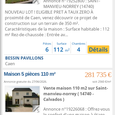
Annonce n°19252800 : SAINT-
5
MANVIEU-NORREY (14740)
NOUVEAU LOT ! ELIGIBLE PRET A TAUX ZERO À
proximité de Caen, venez découvrir ce projet de
construction sur un terrain de 350 m².
Caractéristiques de la maison : Surface habitable : 112
m² Rez-de-chaussée : Entrée av...
Pièces
Surface
Chambres
6
112
4
Détails
2
m
BESSIN PAVILLONS
Caen
281 735 €
Maison 5 pièces 110 m²
Annonce gratuite du 27/06/2026.
soit 2560 €/m²
Vente maison 110 m2
sur
Saint-
manvieu-norrey
( 14740 -
Calvados )
Annonce n°19226068 : Offrez-vous
5
le confort d'une maison à étage