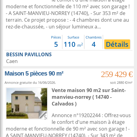
moderne et fonctionnelle de 110 m² avec son garage !
- A SAINT-MANVIEU-NORREY (14740), - Sur 353 m² de
terrain. Ce projet propose : - 4 chambres dont une au
rez-de-chaussée, - un séjour lumineux a...
Pièces
Surface
Chambres
5
110
4
Détails
2
m
BESSIN PAVILLONS
Caen
259 429 €
Maison 5 pièces 90 m²
Annonce gratuite du 16/06/2026.
soit 2880 €/m²
Vente maison 90 m2
sur
Saint-
manvieu-norrey
( 14740 -
Calvados )
Annonce n°19202244 : Offrez-vous
5
le confort d'une maison à étage
moderne et fonctionnelle de 90 m² avec son garage ! -
A SAINT-MANVIEU-NORREY (14740), - Sur 343 m² de